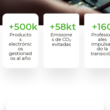
+
500
k
+
58
kt
+
16
Producto
Emisione
Profesi
s
s de CO₂
ales
electrónic
impuls
evitadas
os
do la
gestionad
transici
os al año