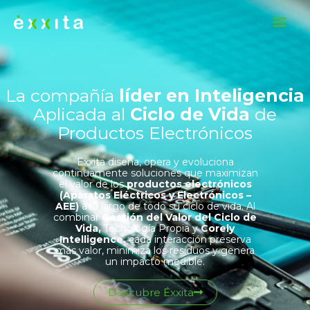
Ir
Me
al
contenido
Pri
La compañía
líder en Inteligencia
Aplicada al
Ciclo de Vida
de
Productos Electrónicos
Exxita diseña, opera y evoluciona
continuamente soluciones que maximizan
el valor de los
productos electrónicos
(Aparatos Eléctricos y Electrónicos –
AEE)
a lo largo de todo su ciclo de vida. Al
combinar
Gestión del Valor del Ciclo de
Vida,
Tecnología Propia y
Corely
Intelligence,
cada interacción preserva
más valor, minimiza los residuos y genera
un impacto medible.
Descubre Éxxita