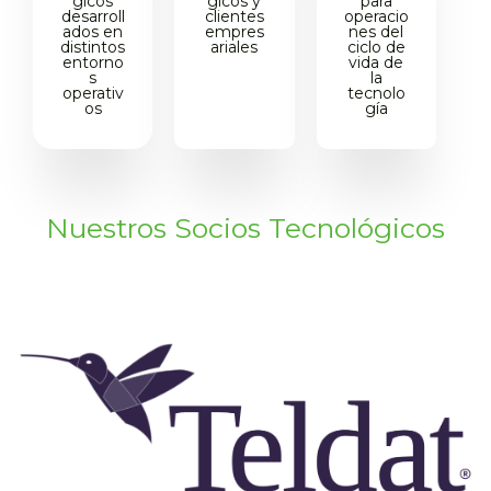
gicos
gicos y
para
desarroll
clientes
operacio
ados en
empres
nes del
distintos
ariales
ciclo de
entorno
vida de
s
la
operativ
tecnolo
os
gía
Nuestros Socios Tecnológicos