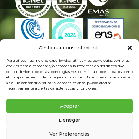
Gestionar consentimiento
Para ofrecer las mejores experiencias, utilizamos tecnologías como las
cookies para almacenar y/o acceder a la información del dispositivo. El
consentimiento de estas tecnologías nos permitirá procesar datos como
el comportamiento de navegación o las identificaciones únicas en este
sitio. No consentir o retirar el consentimiento, puede afectar
negativamente a ciertas características y funciones.
©Éxxita -
Política de privacidad
–
Aviso
legal
–
Política de Cookies
–
Política de
Aceptar
seguridad de la información
–
Política de
Denegar
calidad y gestión ambiental
–
Canal Ético
Ver Preferencias
–
Política de Gestión Servicios TI