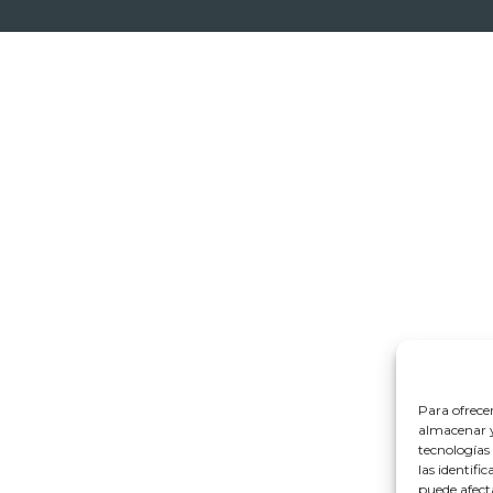
Para ofrece
almacenar y/
tecnologías
las identifi
puede afect