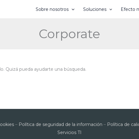
Sobre nosotros
Soluciones
Efecto m
Corporate
do. Quizá pueda ayudarte una búsqueda.
Cookies
–
Política de seguridad de la información
–
Política de ca
Servicios TI