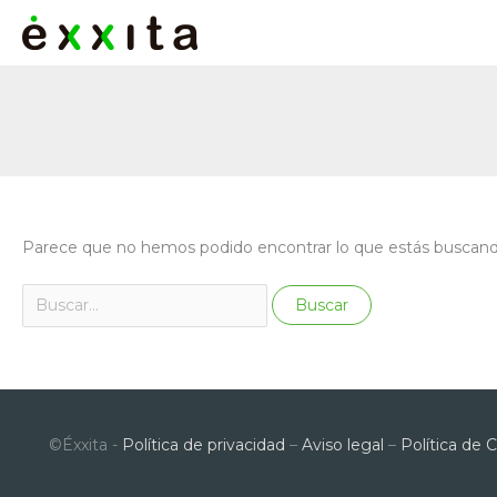
Ir
al
contenido
Buscar
Parece que no hemos podido encontrar lo que estás buscan
por:
©Éxxita -
Política de privacidad
–
Aviso legal
–
Política de 