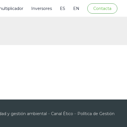
ultiplicador
Inversores
ES
EN
Contacta
lidad y gestión ambiental
–
Canal Ético
–
Política de Gestión