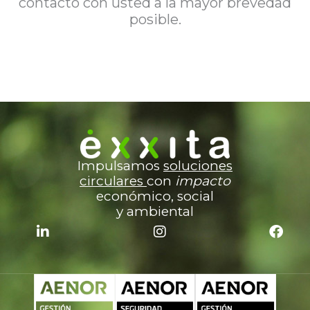
contacto con usted a la mayor brevedad
posible.
Impulsamos
soluciones
c
irculares
con
impacto
económico, social
y ambiental