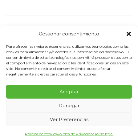
←
Entrada anterior
Entrada siguiente
→
Gestionar consentimiento
Para ofrecer las mejores experiencias, utilizamos tecnologías como las
cookies para almacenar y/o acceder a la información del dispositivo. El
consentimiento de estas tecnologías nos permitirá procesar datos como
el comportamiento de navegación o las identificaciones únicas en este
sitio. No consentir o retirar el consentimiento, puede afectar
negativamente a ciertas características y funciones.
©Éxxita -
Política de privacidad
–
Aviso
legal
–
Política de Cookies
–
Política de
Aceptar
seguridad de la información
–
Política de
Denegar
calidad y gestión ambiental
–
Canal Ético
Ver Preferencias
–
Política de Gestión Servicios TI
Política de cookies
Política de Privacidad
Aviso legal